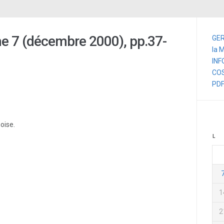
e 7 (décembre 2000), pp.37-
GER
la 
IN
CO
PD
oise.
L
1
2