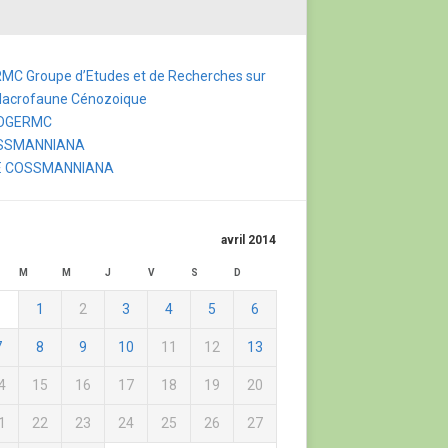
MC Groupe d’Etudes et de Recherches sur
Macrofaune Cénozoique
FOGERMC
SSMANNIANA
F. COSSMANNIANA
avril 2014
M
M
J
V
S
D
1
2
3
4
5
6
7
8
9
10
11
12
13
4
15
16
17
18
19
20
1
22
23
24
25
26
27