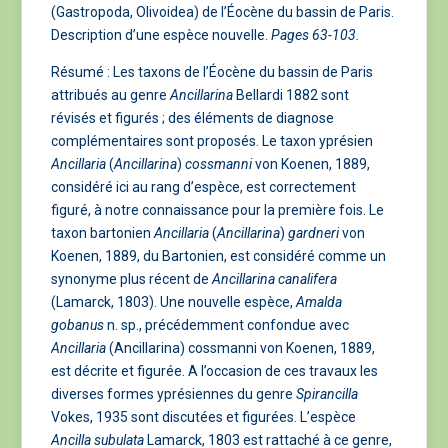
(Gastropoda, Olivoidea) de l’Éocène du bassin de Paris.
Description d’une espèce nouvelle.
Pages 63-103.
Résumé : Les taxons de l’Éocène du bassin de Paris
attribués au genre
Ancillarina
Bellardi 1882 sont
révisés et figurés ; des éléments de diagnose
complémentaires sont proposés. Le taxon yprésien
Ancillaria
(
Ancillarina
)
cossmanni
von Koenen, 1889,
considéré ici au rang d’espèce, est correctement
figuré, à notre connaissance pour la première fois. Le
taxon bartonien
Ancillaria
(
Ancillarina
)
gardneri
von
Koenen, 1889, du Bartonien, est considéré comme un
synonyme plus récent de
Ancillarina canalifera
(Lamarck, 1803). Une nouvelle espèce,
Amalda
gobanus
n. sp., précédemment confondue avec
Ancillaria
(Ancillarina) cossmanni von Koenen, 1889,
est décrite et figurée. A l’occasion de ces travaux les
diverses formes yprésiennes du genre
Spirancilla
Vokes, 1935 sont discutées et figurées. L’espèce
Ancilla subulata
Lamarck, 1803 est rattaché à ce genre,