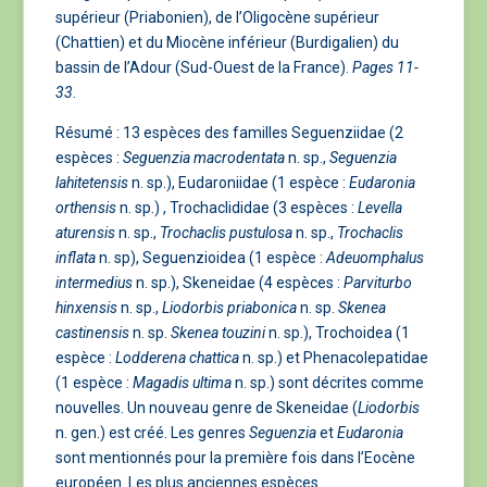
supérieur (Priabonien), de l’Oligocène supérieur
(Chattien) et du Miocène inférieur (Burdigalien) du
bassin de l’Adour (Sud-Ouest de la France).
Pages 11-
33
.
Résumé : 13 espèces des familles Seguenziidae (2
espèces :
Seguenzia macrodentata
n. sp.,
Seguenzia
lahitetensis
n. sp.), Eudaroniidae (1 espèce :
Eudaronia
orthensis
n. sp.) , Trochaclididae (3 espèces :
Levella
aturensis
n. sp.,
Trochaclis pustulosa
n. sp.,
Trochaclis
inflata
n. sp), Seguenzioidea (1 espèce :
Adeuomphalus
intermedius
n. sp.), Skeneidae (4 espèces :
Parviturbo
hinxensis
n. sp.,
Liodorbis
priabonica
n. sp.
Skenea
castinensis
n. sp.
Skenea touzini
n. sp.), Trochoidea (1
espèce :
Lodderena
chattica
n. sp.) et Phenacolepatidae
(1 espèce :
Magadis ultima
n. sp.) sont décrites comme
nouvelles. Un nouveau genre de Skeneidae (
Liodorbis
n. gen.) est créé. Les genres
Seguenzia
et
Eudaronia
sont mentionnés pour la première fois dans l’Eocène
européen. Les plus anciennes espèces