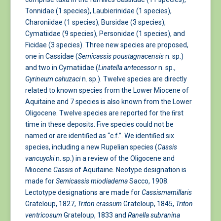
Tonnidae (1 species), Laubierinidae (1 species),
Charoniidae (1 species), Bursidae (3 species),
Cymatiidae (9 species), Personidae (1 species), and
Ficidae (3 species). Three new species are proposed,
one in Cassidae (
Semicassis poustagnacensis
n. sp.)
and two in Cymatiidae (
Linatella antecessor
n. sp.,
Gyrineum cahuzaci
n. sp.). Twelve species are directly
related to known species from the Lower Miocene of
Aquitaine and 7 species is also known from the Lower
Oligocene. Twelve species are reported for the ﬁrst
time in these deposits. Five species could not be
named or are identiﬁed as “c.f.”. We identiﬁed six
species, including a new Rupelian species (
Cassis
vancuycki
n. sp.) in a review of the Oligocene and
Miocene
Cassis
of Aquitaine. Neotype designation is
made for
Semicassis miodiadema
Sacco, 1908.
Lectotype designations are made for
Cassismamillaris
Grateloup, 1827,
Triton crassum
Grateloup, 1845,
Triton
ventricosum
Grateloup, 1833 and
Ranella subranina