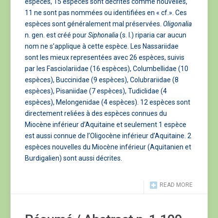
espèces, 15 espèces sont décrites comme nouvelles,
11 ne sont pas nommées ou identifiées en « cf.». Ces
espèces sont généralement mal préservées.
Oligonalia
n. gen. est créé pour
Siphonalia
(s. l.) riparia car aucun
nom ne s’applique à cette espèce. Les Nassariidae
sont les mieux representées avec 26 espèces, suivis
par les Fasciolariidae (16 espèces), Columbellidae (10
espèces), Buccinidae (9 espèces), Colubrariidae (8
espèces), Pisaniidae (7 espèces), Tudiclidae (4
espèces), Melongenidae (4 espèces). 12 espèces sont
directement reliées à des espèces connues du
Miocène inférieur d’Aquitaine et seulement 1 espèce
est aussi connue de l’Oligocène inférieur d’Aquitaine. 2
espèces nouvelles du Miocène inférieur (Aquitanien et
Burdigalien) sont aussi décrites.
READ MORE