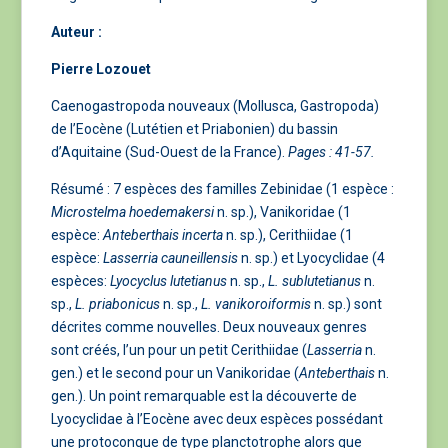
Auteur :
Pierre Lozouet
Caenogastropoda nouveaux (Mollusca, Gastropoda)
de l’Eocène (Lutétien et Priabonien) du bassin
d’Aquitaine (Sud-Ouest de la France).
Pages : 41-57.
Résumé : 7 espèces des familles Zebinidae (1 espèce :
Microstelma hoedemakersi
n. sp.), Vanikoridae (1
espèce:
Anteberthais incerta
n. sp.), Cerithiidae (1
espèce:
Lasserria cauneillensis
n. sp.) et Lyocyclidae (4
espèces:
Lyocyclus lutetianus
n. sp.,
L. sublutetianus
n.
sp.,
L. priabonicus
n. sp.,
L.
vanikoroiformis
n. sp.) sont
décrites comme nouvelles. Deux nouveaux genres
sont créés, l’un pour un petit Cerithiidae (
Lasserria
n.
gen.) et le second pour un Vanikoridae (
Anteberthais
n.
gen.). Un point remarquable est la découverte de
Lyocyclidae à l’Eocène avec deux espèces possédant
une protoconque de type planctotrophe alors que