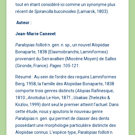
tout en étant considéré ici comme un synonyme plus
récent de
Spirancilla buccinoides
(Lamarck, 1803).
Auteur :
Jean-Marie Canevet
Paralopias follioti
n. gen. n. sp., un nouvel Alopiidae
Bonaparte, 1838 (Elasmobranchii, Lamniformes)
provenant du Serravallien (Miocène Moyen) de Salles
(Gironde, France).
Pages :105-121.
Résumé : Au sein de l’ordre des requins Lamniformes
Berg, 1958, la famille des Alopiidae Bonaparte, 1838
comporte trois genres distincts (
Alopias
Rafinesque,
1810 ;
Anotodus
Le Hon, 1871 ;
Usakias
Zhelezko &
Kozlov, 1999) dont seul le premier atteint l’actuel. Dans
cette étude, nous y ajoutons le nouveau genre
Paralopias
n. gen. qui permet de classer des dents
possédant une morphologie particulière distincte des
Alopiidae connus. L’espèce type,
Paralopias follioti
n.