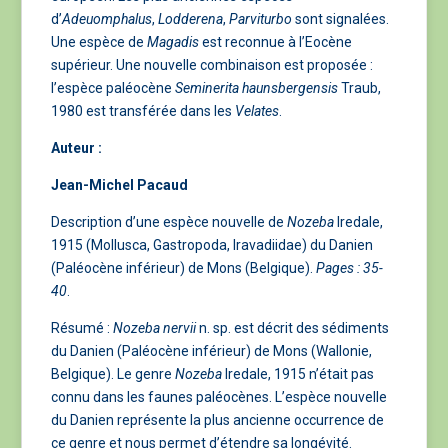
d’
Adeuomphalus
,
Lodderena
,
Parviturbo
sont signalées.
Une espèce de
Magadis
est reconnue à l’Eocène
supérieur. Une nouvelle combinaison est proposée :
l’espèce paléocène
Seminerita
haunsbergensis
Traub,
1980 est transférée dans les
Velates
.
Auteur :
Jean-Michel Pacaud
Description d’une espèce nouvelle de
Nozeba
Iredale,
1915 (Mollusca, Gastropoda, Iravadiidae) du Danien
(Paléocène inférieur) de Mons (Belgique).
Pages : 35-
40
.
Résumé :
Nozeba nervii
n. sp. est décrit des sédiments
du Danien (Paléocène inférieur) de Mons (Wallonie,
Belgique). Le genre
Nozeba
Iredale, 1915 n’était pas
connu dans les faunes paléocènes. L’espèce nouvelle
du Danien représente la plus ancienne occurrence de
ce genre et nous permet d’étendre sa longévité.