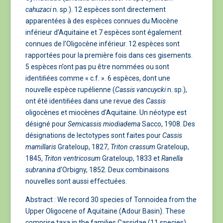
cahuzaci
n. sp.). 12 espèces sont directement
apparentées à des espèces connues du Miocène
inférieur d’Aquitaine et 7 espèces sont également
connues de l’Oligocène inférieur. 12 espèces sont
rapportées pour la première fois dans ces gisements.
5 espèces n’ont pas pu être nommées ou sont
identiﬁées comme « c.f. ». 6 espèces, dont une
nouvelle espèce rupélienne (
Cassis vancuycki
n. sp.),
ont été identiﬁées dans une revue des
Cassis
oligocènes et miocènes d’Aquitaine. Un néotype est
désigné pour
Semicassis miodiadema
Sacco, 1908. Des
désignations de lectotypes sont faites pour
Cassis
mamillaris
Grateloup, 1827,
Triton crassum
Grateloup,
1845,
Triton ventricosum
Grateloup, 1833 et
Ranella
subranina
d’Orbigny, 1852. Deux combinaisons
nouvelles sont aussi effectuées.
Abstract : We record 30 species of Tonnoidea from the
Upper Oligocene of Aquitaine (Adour Basin). These
comprise taxa in the families Cassidae (11 species),