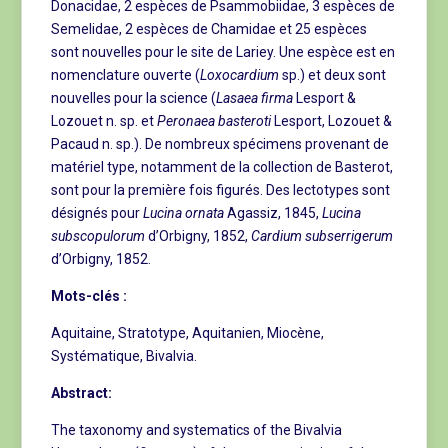
Donacidae, 2 espèces de Psammobiidae, 3 espèces de
Semelidae, 2 espèces de Chamidae et 25 espèces
sont nouvelles pour le site de Lariey. Une espèce est en
nomenclature ouverte (
Loxocardium
sp.) et deux sont
nouvelles pour la science (
Lasaea firma
Lesport &
Lozouet n. sp. et
Peronaea basteroti
Lesport, Lozouet &
Pacaud n. sp.). De nombreux spécimens provenant de
matériel type, notamment de la collection de Basterot,
sont pour la première fois figurés. Des lectotypes sont
désignés pour
Lucina ornata
Agassiz, 1845,
Lucina
subscopulorum
d’Orbigny, 1852,
Cardium subserrigerum
d’Orbigny, 1852.
Mots-clés :
Aquitaine, Stratotype, Aquitanien, Miocène,
Systématique, Bivalvia.
Abstract:
The taxonomy and systematics of the Bivalvia