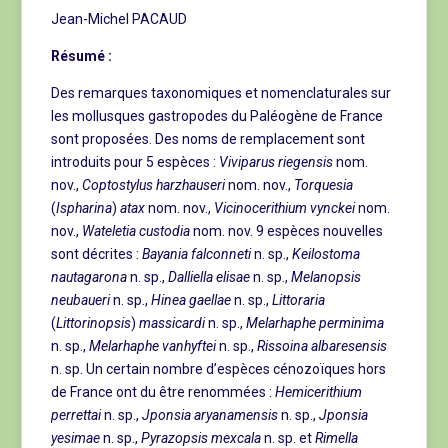
Jean-Michel PACAUD
Résumé :
Des remarques taxonomiques et nomenclaturales sur
les mollusques gastropodes du Paléogène de France
sont proposées. Des noms de remplacement sont
introduits pour 5 espèces :
Viviparus riegensis
nom.
nov.,
Coptostylus harzhauseri
nom. nov.,
Torquesia
(
Ispharina
)
atax
nom. nov.,
Vicinocerithium
vynckei
nom.
nov.,
Wateletia custodia
nom. nov. 9 espèces nouvelles
sont décrites :
Bayania falconneti
n. sp.,
Keilostoma
nautagarona
n. sp.,
Dalliella elisae
n. sp.,
Melanopsis
neubaueri
n. sp.,
Hinea
gaellae
n. sp.,
Littoraria
(
Littorinopsis
)
massicardi
n. sp.,
Melarhaphe perminima
n. sp.,
Melarhaphe vanhyftei
n. sp.,
Rissoina
albaresensis
n. sp. Un certain nombre d’espèces cénozoïques hors
de France ont du être renommées :
Hemicerithium
perrettai
n. sp.,
Jponsia aryanamensis
n. sp.,
Jponsia
yesimae
n. sp.,
Pyrazopsis mexcala
n. sp. et
Rimella