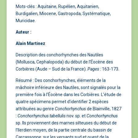
Mots-clés : Aquitaine, Rupélien, Aquitanien,
Burdigalien, Miocene, Gastropoda, Systématique,
Muricidae.
Auteur :
Alain Martinez
Description des conchorhynches des Nautiles
(Mollusca, Cephalopoda) du début de l’Éocène des
Corbières (Aude – Sud de la France).
Pages
: 163-173.
Résumé : Des conchorhynches, éléments de la
mâchoire inférieure des Nautiles, sont signalés pour la
première fois à l’Éocène dans les Corbières. L’étude de
quatre spécimens permet d’identifier 2 espèces
attribuées au genre
Conchorhynchus
de Blainville, 1827
:
Conchorhynchus tabellulis
nov. sp. et
Conchorhynchus
sp. Ils proviennent des marnes silteuses du début de
l’Ilerdien moyen, de la partie centrale du bassin de
Carcassonne, sur les versants sud et ouest de la