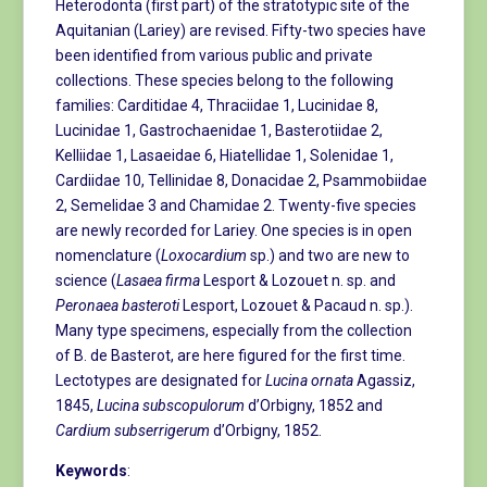
Heterodonta (first part) of the stratotypic site of the
Aquitanian (Lariey) are revised. Fifty-two species have
been identified from various public and private
collections. These species belong to the following
families: Carditidae 4, Thraciidae 1, Lucinidae 8,
Lucinidae 1, Gastrochaenidae 1, Basterotiidae 2,
Kelliidae 1, Lasaeidae 6, Hiatellidae 1, Solenidae 1,
Cardiidae 10, Tellinidae 8, Donacidae 2, Psammobiidae
2, Semelidae 3 and Chamidae 2. Twenty-five species
are newly recorded for Lariey. One species is in open
nomenclature (
Loxocardium
sp.) and two are new to
science (
Lasaea firma
Lesport & Lozouet n. sp. and
Peronaea basteroti
Lesport, Lozouet & Pacaud n. sp.).
Many type specimens, especially from the collection
of B. de Basterot, are here figured for the first time.
Lectotypes are designated for
Lucina ornata
Agassiz,
1845,
Lucina subscopulorum
d’Orbigny, 1852 and
Cardium subserrigerum
d’Orbigny, 1852.
Keywords
: