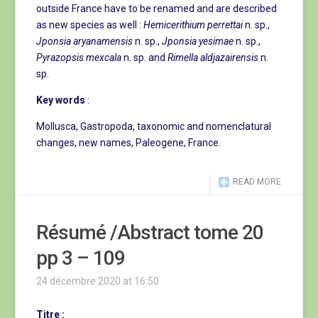
outside France have to be renamed and are described
as new species as well :
Hemicerithium
perrettai
n. sp.,
Jponsia aryanamensis
n. sp.,
Jponsia yesimae
n. sp.,
Pyrazopsis mexcala
n. sp. and
Rimella aldjazairensis
n.
sp.
Key words
:
Mollusca, Gastropoda, taxonomic and nomenclatural
changes, new names, Paleogene, France.
READ MORE
Résumé /Abstract tome 20
pp 3 – 109
24 décembre 2020 at 16:50
Titre :