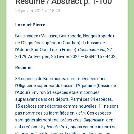
Résumé / Abstract p. 1-100
24 janvier 2021 at 18:43
Lozouet Pierre
Buccinoidea (Mollusca, Gastropoda, Neogastropoda)
de l’Oligocène supérieur (Chattien) du bassin de
l’Adour (Sud-Ouest de la France).
Cossmanniana
, 22 :
3-129. Antwerpen, 25 février 2021 — ISSN 1157-4402.
Résumé :
84 espèces de Buccinoidea sont recensées dans
l’Oligocène supérieur du bassin d’Aquitaine (bassin de
l’Adour). Environ 51 espèces étaient connues
auparavant dans ces dépôts. Parmi ces 84 espèces,
15 espèces sont décrites comme nouvelles, 11 ne sont
pas nommées ou identifiées en « cf.». Ces espèces
sont généralement mal préservées.
Oligonalia
n. gen.
est créé pour
Siphonalia (s. l.) riparia
car aucun nom ne
s’applique à cette espèce. Les Nassariidae sont les