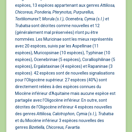
espèces, 13 espèces appartenant aux genres
Attiliosa,
Chicoreus, Ponderia, Pterynotus, Purpurellus,
Textiliomurex?, Morula (s.l.), Ocenebra, Cymia (s.l.)
et
Trubatsa
sont décrites comme nouvelles et 12
(généralement mal préservées) n’ont pu être
nommées. Les Muricinae sont les mieux représentés
avec 20 espèces, suivis par les Aspellinae (11
espèces), Muricopsinae (10 espèces), Typhinae (10
espèces), Ocenebrinae (5 espèces), Coralliophilinae (5
espèces), Ergalataxinae (4 espèces) et Rapaninae (3
espèces). 42 espèces sont de nouvelles signalisations
pour l’Oligocène supérieur. 27 espèces (40%) sont
directement reliées à des espèces connues du
Miocène inférieur d’Aquitaine mais aucune espèce est
partagée avec l’Oligocène inférieur. En outre, sont
décrites de l’Oligocène inférieur 4 espèces nouvelles
des genres
Attiliosa, Calotrophon, Cymia (s.l.),
Trubatsa
et du Miocène inférieur 3 espèces nouvelles des
genres
Bizetiella, Chicoreus, Favartia
.