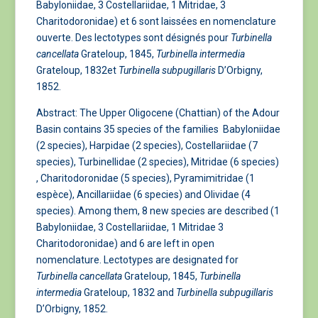
Babyloniidae, 3 Costellariidae, 1 Mitridae, 3
Charitodoronidae) et 6 sont laissées en nomenclature
ouverte. Des lectotypes sont désignés pour
Turbinella
cancellata
Grateloup, 1845,
Turbinella intermedia
Grateloup, 1832et
Turbinella subpugillaris
D’Orbigny,
1852.
Abstract: The Upper Oligocene (Chattian) of the Adour
Basin contains 35 species of the families Babyloniidae
(2 species), Harpidae (2 species), Costellariidae (7
species), Turbinellidae (2 species), Mitridae (6 species)
, Charitodoronidae (5 species), Pyramimitridae (1
espèce), Ancillariidae (6 species) and Olividae (4
species). Among them, 8 new species are described (1
Babyloniidae, 3 Costellariidae, 1 Mitridae 3
Charitodoronidae) and 6 are left in open
nomenclature. Lectotypes are designated for
Turbinella cancellata
Grateloup, 1845,
Turbinella
intermedia
Grateloup, 1832 and
Turbinella subpugillaris
D’Orbigny, 1852.