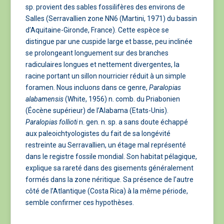
sp. provient des sables fossilifères des environs de
Salles (Serravallien zone NN6 (Martini, 1971) du bassin
d’Aquitaine-Gironde, France). Cette espèce se
distingue par une cuspide large et basse, peu inclinée
se prolongeant longuement sur des branches
radiculaires longues et nettement divergentes, la
racine portant un sillon nourricier réduit à un simple
foramen. Nous incluons dans ce genre,
Paralopias
alabamensis
(White, 1956) n. comb. du Priabonien
(Éocène supérieur) de l’Alabama (Etats-Unis).
Paralopias follioti
n. gen. n. sp. a sans doute échappé
aux paleoichtyologistes du fait de sa longévité
restreinte au Serravallien, un étage mal représenté
dans le registre fossile mondial. Son habitat pélagique,
explique sa rareté dans des gisements généralement
formés dans la zone néritique. Sa présence de l’autre
côté de l’Atlantique (Costa Rica) à la même période,
semble confirmer ces hypothèses.