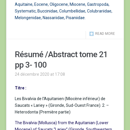
Aquitaine, Eocene, Oligocene, Miocene, Gastropoda,
Systematic, Buccinidae, Columbellidae, Colubrariidae,
Melongenidae, Nassariidae, Pisaniidae.
READ MORE
Résumé /Abstract tome 21
pp 3- 100
24 décembre 2020 at 17:08
Titre :
Les Bivalvia de l’Aquitanien (Miocène inférieur) de
Saucats « Lariey » (Gironde, Sud-Ouest France). 2. –
Heterodonta (Première partie)
The Bivalvia (Mollusca) from the Aquitanian (Lower
Miocene) of Saucats “Lariey” (Gironde, Southwestern