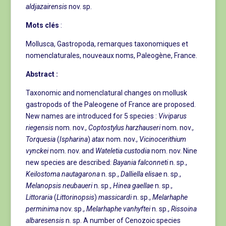
aldjazairensis
nov. sp.
Mots clés
:
Mollusca, Gastropoda, remarques taxonomiques et
nomenclaturales, nouveaux noms, Paleogène, France.
Abstract :
Taxonomic and nomenclatural changes on mollusk
gastropods of the Paleogene of France are proposed.
New names are introduced for 5 species :
Viviparus
riegensis
nom. nov.,
Coptostylus harzhauseri
nom. nov.,
Torquesia
(
Ispharina
)
atax
nom. nov.,
Vicinocerithium
vynckei
nom. nov. and
Wateletia custodia
nom. nov. Nine
new species are described:
Bayania
falconneti
n. sp.,
Keilostoma nautagarona
n. sp.,
Dalliella
elisae
n. sp.,
Melanopsis neubaueri
n. sp.,
Hinea gaellae
n. sp.,
Littoraria
(
Littorinopsis
)
massicardi
n. sp.,
Melarhaphe
perminima
nov. sp.,
Melarhaphe vanhyftei
n. sp.,
Rissoina
albaresensis
n. sp. A number of Cenozoic species