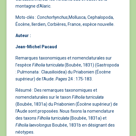
montagne d’Alaric.
Mots-clés :
Conchorhynchus
,Mollusca, Cephalopoda,
Éocène, Ilerdien, Corbières, France, espèce nouvelle.
Auteur :
Jean-Michel Pacaud
Remarques taxonomiques et nomenclaturales sur
l’espèce
Filholia turriculata
(Boubée, 1831) (Gastropoda
: Pulmonata : Clausilioidea) du Priabonien (Éocène
supérieur) de l’Aude.
Pages
24 : 175-183.
Résumé : Des remarques taxonomiques et
nomenclaturales sur le taxon
Filholia turriculata
(Boubée, 1831a) du Priabonien (Éocène supérieur) de
l’Aude sont proposées. Nous fixons la nomenclature
des taxons
Filholia turriculata
(Boubée, 1831a) et
Filholia laevolongus
Boubée, 1831b en désignant des
néotypes.