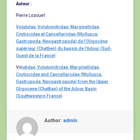
Auteur :
Pierre Lozouet
Volutidae, Volutomitridae, Marginellidae,
Cystiscidae et Cancellariidae (Mollusca,
Gastropoda, Neogastropoda) de l’Oligocène
supérieur (Chattien) du bassin de l’Adour (Sud-
Ouest de la France)
Vo
lutidae, Volutomitridae, Marginellidae,
Cystiscidae and Cancellariidae (Mollusca,
Gastropoda, Neogastropoda) from the Upper
Oligocene (Chattian) of the Adour Basin
(Southwestern France)
Author:
admin