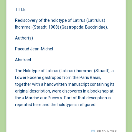
TITLE
Rediscovery of the holotype of Latirus (Latirulus)
lhommei (Staadt, 1908) (Gastropoda: Buccinidae).
Author(s)
Pacaud Jean-Michel
Abstract
The Holotype of Latirus (Latirus) lhommei (Staadt), a
Lower Eocene gastropod from the Paris Basin,
together with a handwritten manuscript containing its
original description, were discoveres in a bookshop at
the « Marché aux Puces ». Part of that description is
repeated here and the holotype is refigured.
READ MORE