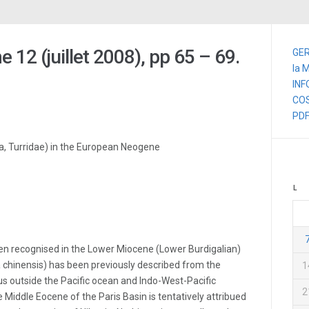
12 (juillet 2008), pp 65 – 69.
GER
la 
IN
CO
PD
a, Turridae) in the European Neogene
L
een recognised in the Lower Miocene (Lower Burdigalian)
a chinensis) has been previously described from the
1
 genus outside the Pacific ocean and Indo-West-Pacific
2
Middle Eocene of the Paris Basin is tentatively attribued