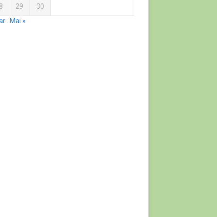
8
29
30
ar
Mai »