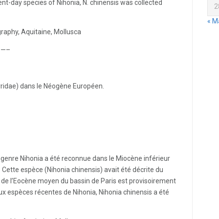
ent-day species of Nihonia, N. chinensis was collected
2
« M
raphy, Aquitaine, Mollusca
—–
rridae) dans le Néogène Européen.
 genre Nihonia a été reconnue dans le Miocène inférieur
. Cette espèce (Nihonia chinensis) avait été décrite du
ia de l’Eocène moyen du bassin de Paris est provisoirement
x espèces récentes de Nihonia, Nihonia chinensis a été