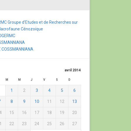
MC Groupe d’Etudes et de Recherches sur
Macrofaune Cénozoique
FOGERMC
SSMANNIANA
F. COSSMANNIANA
avril 2014
M
M
J
V
S
D
1
2
3
4
5
6
7
8
9
10
11
12
13
4
15
16
17
18
19
20
1
22
23
24
25
26
27